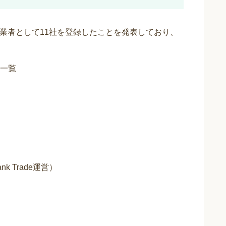
交換業者として11社を登録したことを発表しており、
一覧
nk Trade運営）
）
）